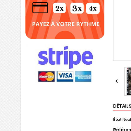

DÉTAIL
État
Neu
Référen