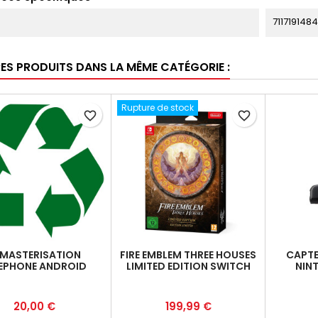
711719148
RES PRODUITS DANS LA MÊME CATÉGORIE :
Rupture de stock
favorite_border
favorite_border
MASTERISATION
FIRE EMBLEM THREE HOUSES
CAPTE
LEPHONE ANDROID
LIMITED EDITION SWITCH
NIN
Prix
Prix
20,00 €
199,99 €