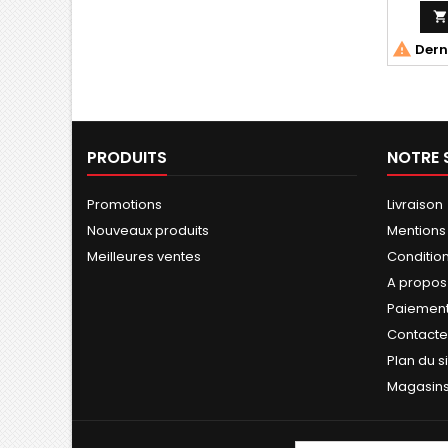


Derni
PRODUITS
NOTRE 
Promotions
Livraison
Nouveaux produits
Mentions
Meilleures ventes
Conditions
A propos
Paiement
Contact
Plan du s
Magasin