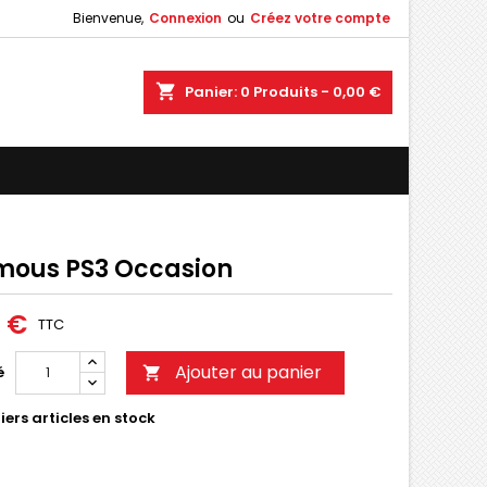
Bienvenue,
Connexion
ou
Créez votre compte
shopping_cart
Panier:
0
Produits - 0,00 €
mous PS3 Occasion
0 €
TTC
Ajouter au panier
é

ers articles en stock