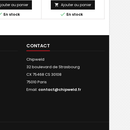
jouter au panier
Ajouter au panier
Ajo





En stock
En stock
Rupt
CONTACT
Chipweld
32 boulevard de Strasbourg
CX 75468 CS 30108
75010 Paris
Email:
contact@chipweld.fr