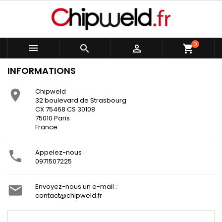
0



shopping_cart
INFORMATIONS
Chipweld

32 boulevard de Strasbourg
CX 75468 CS 30108
75010 Paris
France
Appelez-nous :

0971507225
Envoyez-nous un e-mail :

contact@chipweld.fr